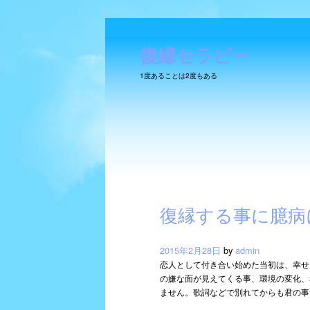
復縁セラピー
1度あることは2度もある
SKIP TO CONTENT
復縁する事に臆病
2015年2月28日
by
admin
Main menu
恋人として付き合い始めた当初は、幸せ
の嫌な面が見えてくる事、環境の変化、
ません。歌詞などで別れてからも君の事