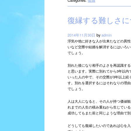
Categories:
復縁
復縁する難しさに
2014年11月30日
by
admin
浮気や他に好きな人が出来たなどの異性
いなど交際や結婚を解消するにはいろい
でしょう。
別れた後になり相手のよさを再認識する
と思います。実際に別れてから3年以内
いった人の中で、その交際が3年以上続
す。別れを選択するにはそれなりの理由
でしょう。
人は大人になると、その人が持つ価値観
れまでの人生の積み重ねから生じている
成功してもまた前と同じような理由で別
どうしても復縁したいのであれば心を入