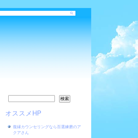
オススメHP
復縁カウンセリングなら百選練磨のア
クアさん