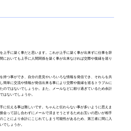
を上手に築く事だと思います。これが上手に築く事が出来ずに仕事を辞
間においても上手に人間関係を築く事が出来なければ交際や復縁を巡り
を持つ事ができ、自分の意見やいろいろな情報を発信でき、それらを共
し簡単に交流や情報が発信出来る事により交際や復縁を巡るトラブルに
たのではないでしょうか。また、メールなどに頼り過ぎているため余計
ではないでしょうか。
手に伝える事は難しいです。ちゃんと伝わらない事が多いように思えま
接会って話し合わずにメールで済まそうとするためお互いの思いが相手
のことにより余計にこじれてしまう可能性があるため、第三者に間に入
いでしょうか。