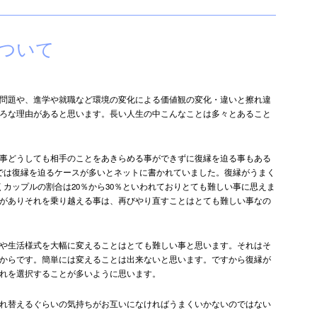
ついて
問題や、進学や就職など環境の変化による価値観の変化・違いと擦れ違
ろな理由があると思います。長い人生の中こんなことは多々とあること
事どうしても相手のことをあきらめる事ができずに復縁を迫る事もある
では復縁を迫るケースが多いとネットに書かれていました。復縁がうまく
くカップルの割合は20％から30％といわれておりとても難しい事に思えま
がありそれを乗り越える事は、再びやり直すことはとても難しい事なの
や生活様式を大幅に変えることはとても難しい事と思います。それはそ
からです。簡単には変えることは出来ないと思います。ですから復縁が
れを選択することが多いように思います。
れ替えるぐらいの気持ちがお互いになければうまくいかないのではない