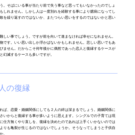
う。そばにいる事が当たり前で失う事など思ってもいなかったのでしょ
もしれません。しかし人は一度別れを経験する事により臆病になってし
敗を繰り返すのではないか、またつらい思いをするのではないかと思い
難しい事でしょう。ですが前を向いて進まなければ幸せになれません。
物です。いい思い出しか浮かばないかもしれません。悲しい思いでもあ
びません。だからこそ何年後かに偶然であった恋人と復縁するケースが
と幻滅するケースも多いですが。
人の復縁
れば、恋愛・婚姻関係にしても２人の絆は深まるでしょう。婚姻関係に
さいからと復縁する事が多いように思えます。シングルでの子育ては現
に仕方無くやり直しを、復縁を決めたのであれば上手くいかないのでは
よりも亀裂が生じるのではないでしょうか。そうなってしまうと子供自
か。