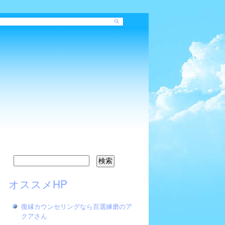
オススメHP
復縁カウンセリングなら百選練磨のア
クアさん