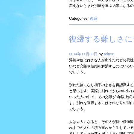
変えないとまた別離を選ぶ結果になるの
Categories:
復縁
復縁する難しさに
2014年11月30日
by
admin
浮気や他に好きな人が出来たなどの異性
いなど交際や結婚を解消するにはいろい
でしょう。
別れた後になり相手のよさを再認識する
と思います。実際に別れてから3年以内
いった人の中で、その交際が3年以上続
す。別れを選択するにはそれなりの理由
でしょう。
人は大人になると、その人が持つ価値観
れまでの人生の積み重ねから生じている
成功してもまた前と同じような理由で別