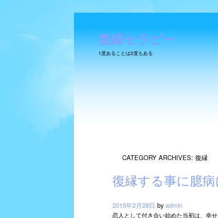
復縁セラピー
1度あることは2度もある
SKIP TO CONTENT
CATEGORY ARCHIVES:
復縁
復縁する事に臆病
Main menu
2015年2月28日
by
admin
恋人として付き合い始めた当初は、幸せ