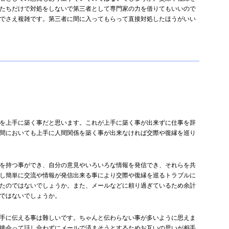
たちだけで対処をしないで第三者として専門家の力を借りてもいいので
でさえ複雑です。第三者に間に入ってもらって直接対処したほうがいい
を上手に築く事だと思います。これが上手に築く事が出来ずに仕事を辞
間においても上手に人間関係を築く事が出来なければ交際や復縁を巡り
を持つ事ができ、自分の意見やいろいろな情報を発信でき、それらを共
し簡単に交流や情報が発信出来る事により交際や復縁を巡るトラブルに
たのではないでしょうか。また、メールなどに頼り過ぎているため余計
ではないでしょうか。
手に伝える事は難しいです。ちゃんと伝わらない事が多いように思えま
接会って話し合わずにメールで済まそうとするためお互いの思いが相手