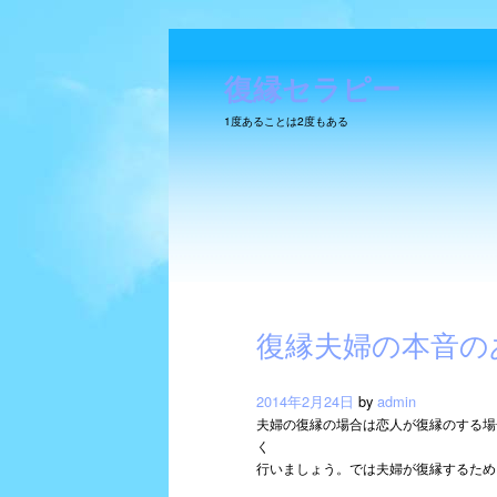
復縁セラピー
1度あることは2度もある
SKIP TO CONTENT
復縁夫婦の本音の
2014年2月24日
by
admin
Main menu
夫婦の復縁の場合は恋人が復縁のする場
く
行いましょう。では夫婦が復縁するため