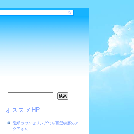
オススメHP
復縁カウンセリングなら百選練磨のア
クアさん